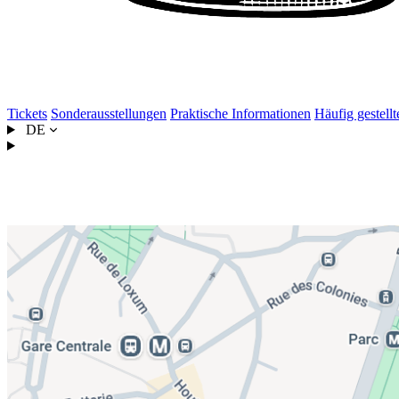
Tickets
Sonderausstellungen
Praktische Informationen
Häufig gestell
DE
Anreise zum Königlichen Palast